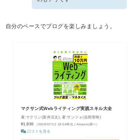
自分のペースでブログを楽しみましょう。
マクサン式Webライティング実践スキル大全
著:マクリン(新井涼太), 著:サンツォ(吉岡智将)
¥1,930
（2026/07/12 18:04時点 | Amazon調べ）
口コミを見る