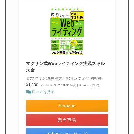
マクサン式Webライティング実践スキル
大全
著:マクリン(新井涼太), 著:サンツォ(吉岡智将)
¥1,930
（2026/07/12 18:04時点 | Amazon調べ）
口コミを見る
Amazon
楽天市場
Yahooショッピング