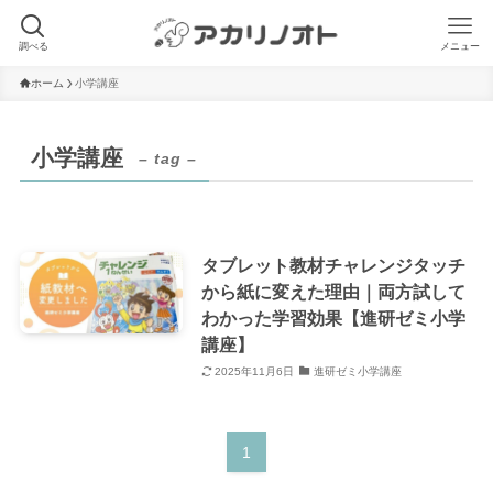
調べる
メニュー
ホーム
小学講座
小学講座
– tag –
タブレット教材チャレンジタッチ
から紙に変えた理由｜両方試して
わかった学習効果【進研ゼミ小学
講座】
2025年11月6日
進研ゼミ小学講座
1