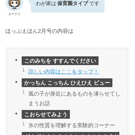
わが家は
保育園タイプ
です
あやまる
ほっぷえほん2月号の内容は
このみちを すすんでください
詳しい内容はここを
タップ
！
かっちん こっちん ひえひえ ピュー
風の子が身近にあるものを凍らせてし
まうお話
こおらせてみよう
氷の性質を理解する実験的コーナー